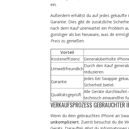
ein.
Außerdem erhältst du auf jedes gekaufte 
Garantie. Dies gibt dir zusätzliche Sicherhei
nach dem Kauf unerwartet ein Problem auf
günstiger als bei Neuware, was dir ermögl
Preis
zu genießen.
Vorteil
Kosteneffizienz
Generalüberholte iPhones
Durch den Kauf generalüb
Umweltfreundlich
reduzieren.
Jedes bei Swappie gekau
Garantie
Sicherheit bietet.
Alle Geräte durchlaufen 
Qualitätsgeprüft
technisch einwandfrei fu
VERKAUFSPROZESS GEBRAUCHTER I
Wenn du dein gebrauchtes iPhone an Swap
unkompliziert
. Zuerst besuchst du die 
Geräts. Daraufhin gibst du Informationen