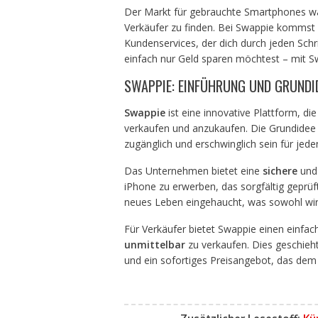
Der Markt für gebrauchte Smartphones wäch
Verkäufer zu finden. Bei Swappie kommst d
Kundenservices, der dich durch jeden Schri
einfach nur Geld sparen möchtest – mit Sw
SWAPPIE: EINFÜHRUNG UND GRUNDI
Swappie
ist eine innovative Plattform, die 
verkaufen und anzukaufen. Die Grundidee h
zugänglich und erschwinglich sein für jeden
Das Unternehmen bietet eine
sichere
und 
iPhone zu erwerben, das sorgfältig geprüf
neues Leben eingehaucht, was sowohl wirtsc
Für Verkäufer bietet Swappie einen einfa
unmittelbar
zu verkaufen. Dies geschieh
und ein sofortiges Preisangebot, das dem 