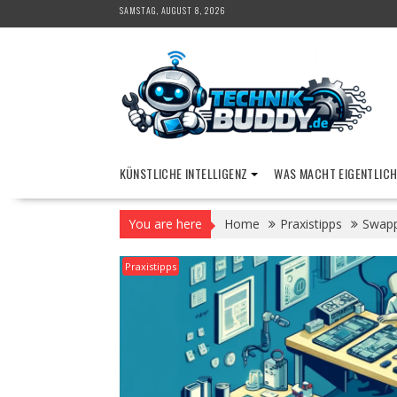
Skip
SAMSTAG, AUGUST 8, 2026
to
content
KÜNSTLICHE INTELLIGENZ
WAS MACHT EIGENTLICH
You are here
Home
Praxistipps
Swapp
Praxistipps