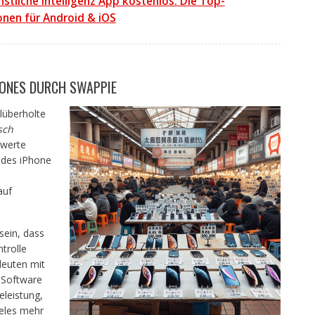
nstliche Intelligenz App kostenlos: Die Top-
nen für Android & iOS
HONES DURCH SWAPPIE
alüberholte
sch
swerte
Jedes iPhone
auf
sein, dass
trolle
leuten mit
-Software
eleistung,
eles mehr