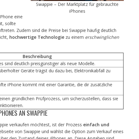
Swappie – Der Marktplatz für gebrauchte
iPhones
iPhone eine
t, sollte
treten. Zudem sind die Preise bei Swappie häufig deutlich
icht,
hochwertige Technologie
zu einem
erschwinglichen
Beschreibung
 sind deutlich preisgünstiger als neue Modelle.
erholter Geräte trägst du dazu bei, Elektronikabfall zu
fte iPhone kommt mit einer Garantie, die dir zusätzliche
einen gründlichen Prüfprozess, um sicherzustellen, dass sie
nktionieren.
PHONES AN SWAPPIE
pie verkaufen möchtest, ist der Prozess
einfach und
Webseite von Swappie und wählst die Option zum Verkauf eines
 über den Zustand deines iPhones an. Diese Angaben sind