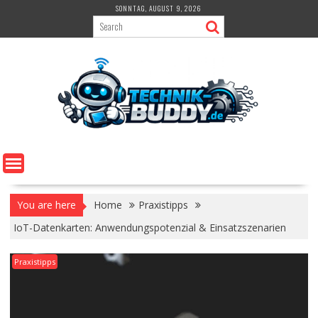
Skip
SONNTAG, AUGUST 9, 2026
to
content
You are here
Home
Praxistipps
IoT-Datenkarten: Anwendungspotenzial & Einsatzszenarien
Praxistipps