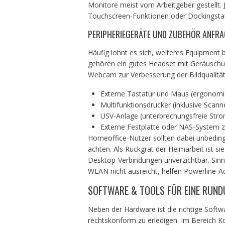
Monitore meist vom Arbeitgeber gestellt. J
Touchscreen-Funktionen oder Dockingstati
PERIPHERIEGERÄTE UND ZUBEHÖR ANFRA
Häufig lohnt es sich, weiteres Equipment 
gehören ein gutes Headset mit Geräuschu
Webcam zur Verbesserung der Bildqualität.
Externe Tastatur und Maus (ergonomi
Multifunktionsdrucker (inklusive Scann
USV-Anlage (unterbrechungsfreie Str
Externe Festplatte oder NAS-System 
Homeoffice-Nutzer sollten dabei unbedingt
achten. Als Rückgrat der Heimarbeit ist s
Desktop-Verbindungen unverzichtbar. Sinn
WLAN nicht ausreicht, helfen Powerline-
SOFTWARE & TOOLS FÜR EINE RUNDU
Neben der Hardware ist die richtige Softw
rechtskonform zu erledigen. Im Bereich