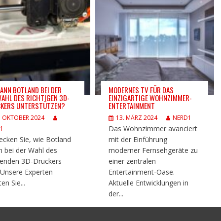
KANN BOTLAND BEI DER
MODERNES TV FÜR DAS
AHL DES RICHTIGEN 3D-
EINZIGARTIGE WOHNZIMMER-
KERS UNTERSTÜTZEN?
ENTERTAINMENT
. OKTOBER 2024
13. MÄRZ 2024
NERD1
Das Wohnzimmer avanciert
1
ecken Sie, wie Botland
mit der Einführung
n bei der Wahl des
moderner Fernsehgeräte zu
enden 3D-Druckers
einer zentralen
t. Unsere Experten
Entertainment-Oase.
en Sie...
Aktuelle Entwicklungen in
der...