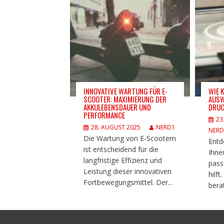
INNOVATIVE WARTUNG FÜR E-
WIE 
SCOOTER: MAXIMIERUNG DER
AUSW
AKKULEBENSDAUER UND
DRUC
PERFORMANCE
23
28. AUGUST 2025
NERD1
NERD
Die Wartung von E-Scootern
Entd
ist entscheidend für die
Ihne
langfristige Effizienz und
pass
Leistung dieser innovativen
hilf
Fortbewegungsmittel. Der...
berat