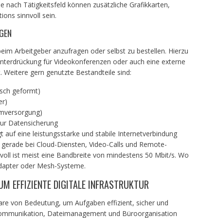
e nach Tätigkeitsfeld können zusätzliche Grafikkarten,
ons sinnvoll sein.
GEN
beim Arbeitgeber anzufragen oder selbst zu bestellen. Hierzu
nterdrückung für Videokonferenzen oder auch eine externe
 Weitere gern genutzte Bestandteile sind:
sch geformt)
er)
omversorgung)
zur Datensicherung
 auf eine leistungsstarke und stabile Internetverbindung
ie gerade bei Cloud-Diensten, Video-Calls und Remote-
voll ist meist eine Bandbreite von mindestens 50 Mbit/s. Wo
Adapter oder Mesh-Systeme.
M EFFIZIENTE DIGITALE INFRASTRUKTUR
are von Bedeutung, um Aufgaben effizient, sicher und
 Kommunikation, Dateimanagement und Büroorganisation