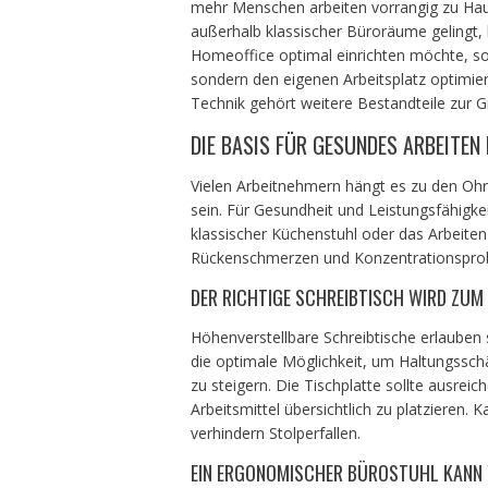
mehr Menschen arbeiten vorrangig zu Haus
außerhalb klassischer Büroräume gelingt, b
Homeoffice optimal einrichten möchte, sol
sondern den eigenen Arbeitsplatz optimie
Technik gehört weitere Bestandteile zur G
DIE BASIS FÜR GESUNDES ARBEITEN 
Vielen Arbeitnehmern hängt es zu den Ohren
sein. Für Gesundheit und Leistungsfähigkei
klassischer Küchenstuhl oder das Arbeite
Rückenschmerzen und Konzentrationspro
DER RICHTIGE SCHREIBTISCH WIRD ZUM
Höhenverstellbare Schreibtische erlauben 
die optimale Möglichkeit, um Haltungsschä
zu steigern. Die Tischplatte sollte ausrei
Arbeitsmittel übersichtlich zu platziere
verhindern Stolperfallen.
EIN ERGONOMISCHER BÜROSTUHL KANN