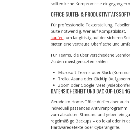
sollten keine Kompromisse eingegangen 
OFFICE-SUITEN & PRODUKTIVITÄTSSOF
Für professionelle Texterstellung, Tabellen
Suite notwendig. Wer auf Kompatibilität, F
kaufen
, um langfristig auf der sicheren S
bieten eine vertraute Oberfläche und umf
Für Teams, die über verschiedene Standort
Zu den meistgenutzten zählen:
Microsoft Teams oder Slack (Kommun
Trello, Asana oder ClickUp (Aufgabe
Zoom oder Google Meet (Videokonfe
DATENSICHERHEIT UND BACKUP-LÖSUNG
Gerade im Home-Office dürfen aber auch I
individuell passendes Antivirenprogramm,
zum absoluten Standard und geben ein gut
regelmäßige Backups – ob lokal oder in d
Hardwaredefekte oder Cyberangriffe.