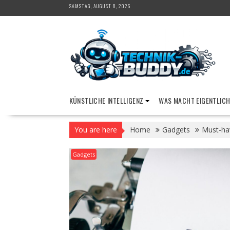
Skip
SAMSTAG, AUGUST 8, 2026
to
content
KÜNSTLICHE INTELLIGENZ
WAS MACHT EIGENTLICH
You are here
Home
Gadgets
Must-hav
Gadgets