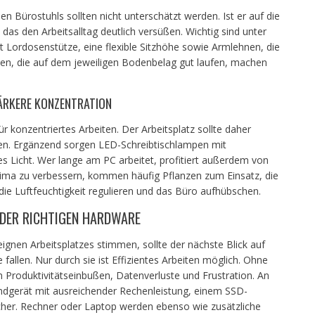
n Bürostuhls sollten nicht unterschätzt werden. Ist er auf die
 das den Arbeitsalltag deutlich versüßen. Wichtig sind unter
 Lordosenstütze, eine flexible Sitzhöhe sowie Armlehnen, die
len, die auf dem jeweiligen Bodenbelag gut laufen, machen
ÄRKERE KONZENTRATION
für konzentriertes Arbeiten. Der Arbeitsplatz sollte daher
den. Ergänzend sorgen LED-Schreibtischlampen mit
ies Licht. Wer lange am PC arbeitet, profitiert außerdem von
klima zu verbessern, kommen häufig Pflanzen zum Einsatz, die
 die Luftfeuchtigkeit regulieren und das Büro aufhübschen.
T DER RICHTIGEN HARDWARE
gnen Arbeitsplatzes stimmen, sollte der nächste Blick auf
fallen. Nur durch sie ist Effizientes Arbeiten möglich. Ohne
 Produktivitätseinbußen, Datenverluste und Frustration. An
s Endgerät mit ausreichender Rechenleistung, einem SSD-
cher. Rechner oder Laptop werden ebenso wie zusätzliche