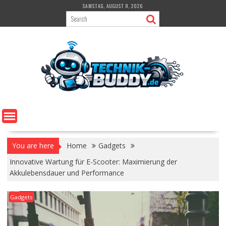
Skip
SAMSTAG, AUGUST 8, 2026
to
content
You are here
Home
Gadgets
Innovative Wartung für E-Scooter: Maximierung der
Akkulebensdauer und Performance
Gadgets