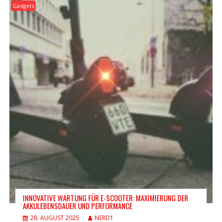
Gadgets
INNOVATIVE WARTUNG FÜR E-SCOOTER: MAXIMIERUNG DER
AKKULEBENSDAUER UND PERFORMANCE
28. AUGUST 2025
NERD1