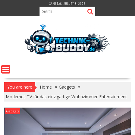
Skip
SAMSTAG, AUGUST 8, 2026
to
content
You are here
Home
Gadgets
Modernes TV für das einzigartige Wohnzimmer-Entertainment
Gadgets