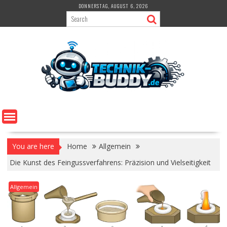
Skip
DONNERSTAG, AUGUST 6, 2026
to
content
You are here
Home
Allgemein
Die Kunst des Feingussverfahrens: Präzision und Vielseitigkeit
Allgemein