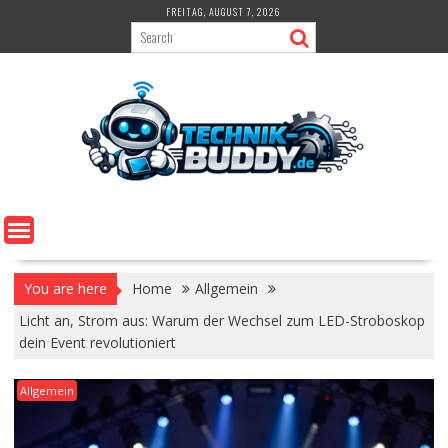
Skip
FREITAG, AUGUST 7, 2026
to
content
You are here
Home
Allgemein
Licht an, Strom aus: Warum der Wechsel zum LED-Stroboskop
dein Event revolutioniert
Allgemein