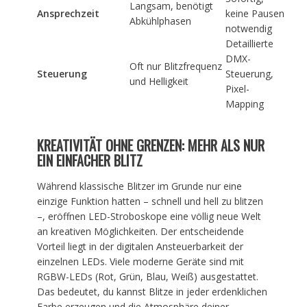
Langsam, benötigt
Ansprechzeit
keine Pausen
Abkühlphasen
notwendig
Detaillierte
DMX-
Oft nur Blitzfrequenz
Steuerung
Steuerung,
und Helligkeit
Pixel-
Mapping
KREATIVITÄT OHNE GRENZEN: MEHR ALS NUR
EIN EINFACHER BLITZ
Während klassische Blitzer im Grunde nur eine
einzige Funktion hatten – schnell und hell zu blitzen
–, eröffnen LED-Stroboskope eine völlig neue Welt
an kreativen Möglichkeiten. Der entscheidende
Vorteil liegt in der digitalen Ansteuerbarkeit der
einzelnen LEDs. Viele moderne Geräte sind mit
RGBW-LEDs (Rot, Grün, Blau, Weiß) ausgestattet.
Das bedeutet, du kannst Blitze in jeder erdenklichen
Farbe erzeugen und die Atmosphäre deiner