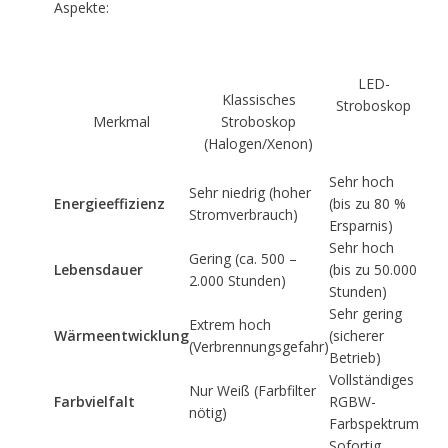
Aspekte:
LED-
Klassisches
Stroboskop
Merkmal
Stroboskop
(Halogen/Xenon)
Sehr hoch
Sehr niedrig (hoher
Energieeffizienz
(bis zu 80 %
Stromverbrauch)
Ersparnis)
Sehr hoch
Gering (ca. 500 –
Lebensdauer
(bis zu 50.000
2.000 Stunden)
Stunden)
Sehr gering
Extrem hoch
Wärmeentwicklung
(sicherer
(Verbrennungsgefahr)
Betrieb)
Vollständiges
Nur Weiß (Farbfilter
Farbvielfalt
RGBW-
nötig)
Farbspektrum
Sofortig,