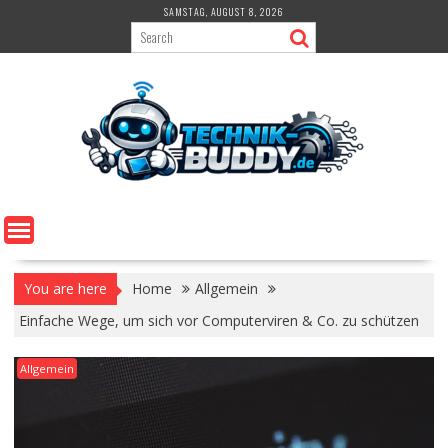
Skip
SAMSTAG, AUGUST 8, 2026
to
content
You are here
Home
Allgemein
Einfache Wege, um sich vor Computerviren & Co. zu schützen
Allgemein