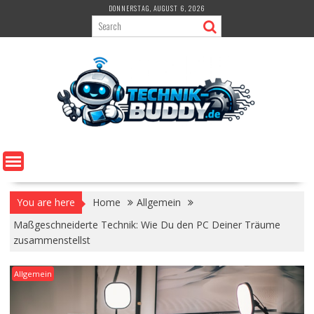
Skip
DONNERSTAG, AUGUST 6, 2026
to
content
You are here
Home
Allgemein
Maßgeschneiderte Technik: Wie Du den PC Deiner Träume
zusammenstellst
Allgemein