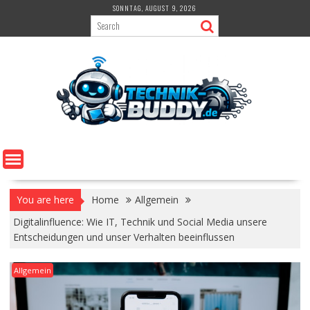
Skip
SONNTAG, AUGUST 9, 2026
to
content
You are here
Home
Allgemein
Digitalinfluence: Wie IT, Technik und Social Media unsere
Entscheidungen und unser Verhalten beeinflussen
Allgemein