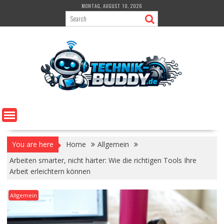
Skip
MONTAG, AUGUST 10, 2026
to
content
You are here
Home
Allgemein
Arbeiten smarter, nicht härter: Wie die richtigen Tools Ihre
Arbeit erleichtern können
Allgemein