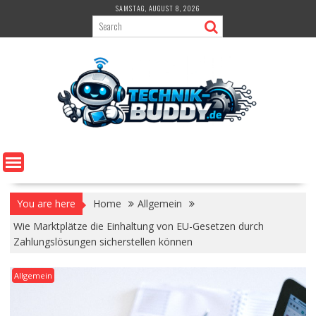
Skip
SAMSTAG, AUGUST 8, 2026
to
content
You are here
Home
Allgemein
Wie Marktplätze die Einhaltung von EU-Gesetzen durch
Zahlungslösungen sicherstellen können
Allgemein