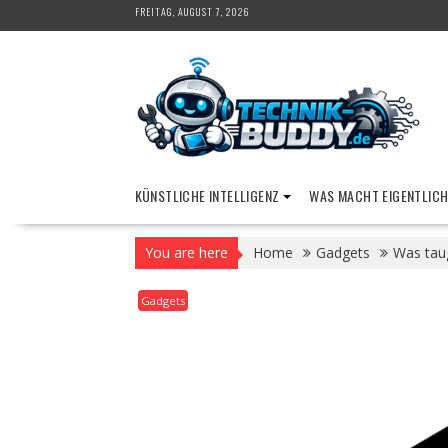
Skip
FREITAG, AUGUST 7, 2026
to
content
KÜNSTLICHE INTELLIGENZ
WAS MACHT EIGENTLICH
You are here
Home
Gadgets
Was taug
Gadgets