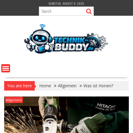
Skip
SAMSTAG, AUGUST 8, 2026
to
content
You are here
Home
Allgemein
Was ist Honen?
Allgemein