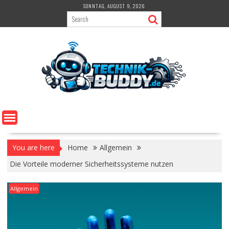
Skip
SONNTAG, AUGUST 9, 2026
to
content
You are here
Home
Allgemein
Die Vorteile moderner Sicherheitssysteme nutzen
Allgemein