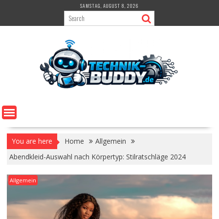
Skip
SAMSTAG, AUGUST 8, 2026
to
content
You are here
Home
Allgemein
Abendkleid-Auswahl nach Körpertyp: Stilratschläge 2024
Allgemein