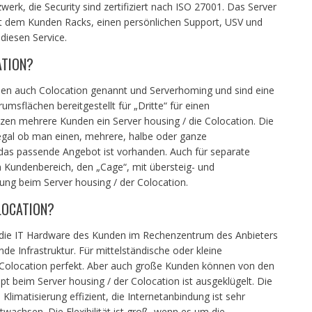
werk, die Security sind zertifiziert nach ISO 27001. Das Server
tet dem Kunden Racks, einen persönlichen Support, USV und
diesen Service.
ATION?
den auch Colocation genannt und Serverhoming und sind eine
msflächen bereitgestellt für „Dritte“ für einen
zen mehrere Kunden ein Server housing / die Colocation. Die
egal ob man einen, mehrere, halbe oder ganze
das passende Angebot ist vorhanden. Auch für separate
 Kundenbereich, den „Cage“, mit übersteig- und
sung beim Server housing / der Colocation.
LOCATION?
lt die IT Hardware des Kunden im Rechenzentrum des Anbieters
de Infrastruktur. Für mittelständische oder kleine
 Colocation perfekt. Aber auch große Kunden können von den
pt beim Server housing / der Colocation ist ausgeklügelt. Die
Klimatisierung effizient, die Internetanbindung ist sehr
wachsen. Die Flexibilität ist groß, wenn es um die