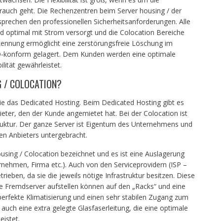
rauch geht. Die Rechenzentren beim Server housing / der
tsprechen den professionellen Sicherheitsanforderungen. Alle
 optimal mit Strom versorgt und die Colocation Bereiche
erkennung ermöglicht eine zerstörungsfreie Löschung im
O-konform gelagert. Dem Kunden werden eine optimale
ilität gewährleistet.
G / COLOCATION?
wie das Dedicated Hosting. Beim Dedicated Hosting gibt es
eter, den der Kunde angemietet hat. Bei der Colocation ist
struktur. Der ganze Server ist Eigentum des Unternehmens und
en Anbieters untergebracht.
ousing / Colocation bezeichnet und es ist eine Auslagerung
ehmen, Firma etc.). Auch von den Serviceprovidern (ISP –
ieben, da sie die jeweils nötige Infrastruktur besitzen. Diese
ie Fremdserver aufstellen können auf den „Racks“ und eine
perfekte Klimatisierung und einen sehr stabilen Zugang zum
 auch eine extra gelegte Glasfaserleitung, die eine optimale
istet.