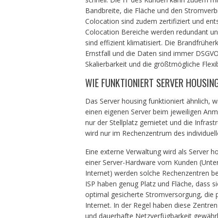
Bandbreite, die Fläche und den Stromverb
Colocation sind zudem zertifiziert und en
Colocation Bereiche werden redundant und
sind effizient klimatisiert. Die Brandfrüh
Ernstfall und die Daten sind immer DSGV
Skalierbarkeit und die größtmögliche Flexib
WIE FUNKTIONIERT SERVER HOUSIN
Das Server housing funktioniert ähnlich, 
einen eigenen Server beim jeweiligen Anmi
nur der Stellplatz gemietet und die Infra
wird nur im Rechenzentrum des individuell
Eine externe Verwaltung wird als Server h
einer Server-Hardware vom Kunden (Untern
Internet) werden solche Rechenzentren betr
ISP haben genug Platz und Fläche, dass s
optimal gesicherte Stromversorgung, die 
Internet. In der Regel haben diese Zentren
und dauerhafte Netzverfügbarkeit gewährle