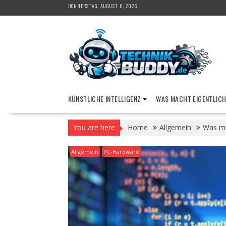
Skip
DONNERSTAG, AUGUST 6, 2026
to
content
KÜNSTLICHE INTELLIGENZ
WAS MACHT EIGENTLICH
You are here
Home
Allgemein
Was ma
Allgemein
PC-Hardware