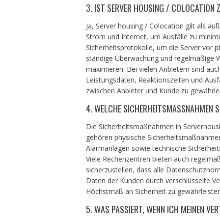
3. IST SERVER HOUSING / COLOCATION 
Ja, Server housing / Colocation gilt als ä
Strom und Internet, um Ausfälle zu minim
Sicherheitsprotokolle, um die Server vor 
ständige Überwachung und regelmäßige War
maximieren. Bei vielen Anbietern sind auc
Leistungsdaten, Reaktionszeiten und Ausf
zwischen Anbieter und Kunde zu gewährlei
4. WELCHE SICHERHEITSMASSNAHMEN S
Die Sicherheitsmaßnahmen in Serverhousi
gehören physische Sicherheitsmaßnahme
Alarmanlagen sowie technische Sicherhei
Viele Rechenzentren bieten auch regelmä
sicherzustellen, dass alle Datenschutznor
Daten der Kunden durch verschlüsselte V
Höchstmaß an Sicherheit zu gewährleisten
5. WAS PASSIERT, WENN ICH MEINEN V