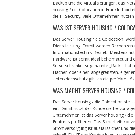
Backup und die Virtualisierungen, das Netz
housing / die Colocation in Frankfurt bie
die IT-Security. Viele Unternehmen nutzen 
WAS IST SERVER HOUSING / COLOC
Das Server Housing / die Colocation, wer
Dienstleistung. Damit werden Rechenzentru
Informationstechnik-Betrieb. Meistens nut
Hardware ist somit ideal beheimatet und 
Serverschränke, sogenannte „Racks“ hat, 
Flächen oder einen abgegrenzten, eigenen
Unterkriechschutz gibt es die perfekte Lö
WAS MACHT SERVER HOUSING / CO
Das Server housing / die Colocation stel
ein. Damit nutzt der Kunde die hervorragen
Unternehmen ist das Server housing / die
Features profitieren. Das Sicherheitskonze
Stromversorgung ist ausfallssicher und die 
schnell. Die IT des Kunden kann zudem mit