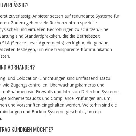
ZUVERLÄSSIG?
ußerst zuverlässig. Anbieter setzen auf redundante Systeme für
ieren. Zudem gehen viele Rechenzentren spezielle
physischen und virtuellen Bedrohungen zu schützen. Eine
tung sind Standardpraktiken, die die Betriebszeit
h SLA (Service Level Agreements) verfügbar, die genaue
allzeiten festlegen, um eine transparente Kommunikation
sten.
IND VORHANDEN?
ng- und Colocation-Einrichtungen sind umfassend. Dazu
n wie Zugangskontrollen, Überwachungskameras und
tsmaßnahmen wie Firewalls und Intrusion Detection Systeme.
ßige Sicherheitsaudits und Compliance-Prüfungen an, um
men und Vorschriften eingehalten werden. Weiterhin sind die
erbindungen und Backup-Systeme geschützt, um ein
.
ERTRAG KÜNDIGEN MÖCHTE?