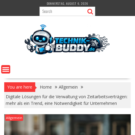
Skip
DONNERSTAG, AUGUST 6, 2026
to
content
You are here
Home
Allgemein
Digitale Lösungen für die Verwaltung von Zeitarbeitsverträgen:
mehr als ein Trend, eine Notwendigkeit für Unternehmen
Allgemein