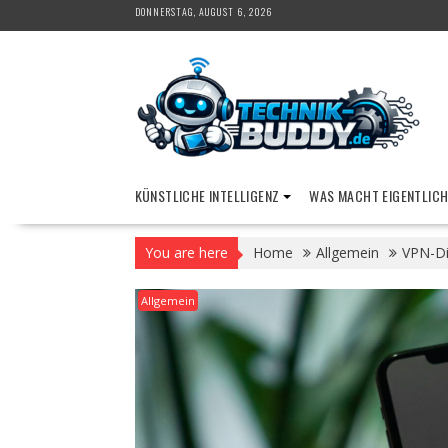
Skip
DONNERSTAG, AUGUST 6, 2026
to
content
KÜNSTLICHE INTELLIGENZ
WAS MACHT EIGENTLICH
You are here
Home
Allgemein
VPN-Die
Allgemein