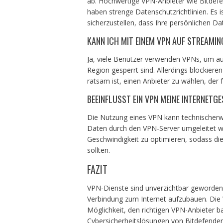
ab. Hochwertige VPN-Anbieter wie Bitdefe
haben strenge Datenschutzrichtlinien. Es i
sicherzustellen, dass Ihre persönlichen Dat
KANN ICH MIT EINEM VPN AUF STREAMIN
Ja, viele Benutzer verwenden VPNs, um auf
Region gesperrt sind. Allerdings blockiere
ratsam ist, einen Anbieter zu wählen, der
BEEINFLUSST EIN VPN MEINE INTERNETG
Die Nutzung eines VPN kann technischerwei
Daten durch den VPN-Server umgeleitet w
Geschwindigkeit zu optimieren, sodass d
sollten.
FAZIT
VPN-Dienste sind unverzichtbar geworden,
Verbindung zum Internet aufzubauen. Die V
Möglichkeit, den richtigen VPN-Anbieter b
Cybersicherheitslösungen von Bitdefender