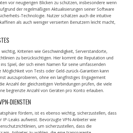
aten vor neugierigen Blicken zu schützen, insbesondere wenn
ufgrund der regelmäßigen Aktualisierungen seiner Software
sicherheits-Technologie. Nutzer schätzen auch die intuitive
affinen als auch weniger versierten Benutzern leicht macht,
STES
wichtig, Kriterien wie Geschwindigkeit, Serverstandorte,
htlinien zu berücksichtigen. Hier kommt die Reputation und
 ins Spiel, der sich einen Namen für seine umfassenden
e Möglichkeit von Tests oder Geld-zurück-Garantien kann
st auszuprobieren, ohne ein langfristiges Engagement
e Anzahl der gleichzeitigen Verbindungen prüfen, die viele
eine begrenzte Anzahl von Geräten pro Konto erlauben.
VPN-DIENSTEN
sphäre fördern, ist es ebenso wichtig, sicherzustellen, dass
r IP-Leaks aufweist. Bevorzugte VPN-Anbieter wie
nschutzrichtlinien, um sicherzustellen, dass die
atsam, Anbieter zu wählen, die eine transparente