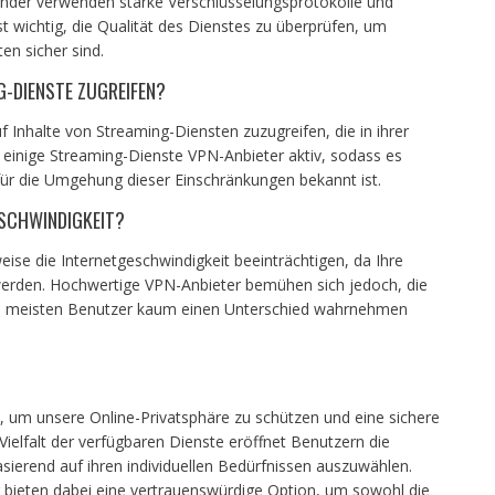
nder verwenden starke Verschlüsselungsprotokolle und
st wichtig, die Qualität des Dienstes zu überprüfen, um
en sicher sind.
G-DIENSTE ZUGREIFEN?
 Inhalte von Streaming-Diensten zuzugreifen, die in ihrer
n einige Streaming-Dienste VPN-Anbieter aktiv, sodass es
 für die Umgehung dieser Einschränkungen bekannt ist.
ESCHWINDIGKEIT?
se die Internetgeschwindigkeit beeinträchtigen, da Ihre
erden. Hochwertige VPN-Anbieter bemühen sich jedoch, die
ie meisten Benutzer kaum einen Unterschied wahrnehmen
 um unsere Online-Privatsphäre zu schützen und eine sichere
ielfalt der verfügbaren Dienste eröffnet Benutzern die
asierend auf ihren individuellen Bedürfnissen auszuwählen.
 bieten dabei eine vertrauenswürdige Option, um sowohl die