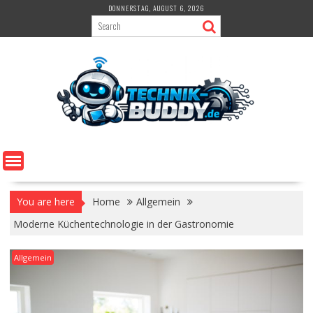
Skip
DONNERSTAG, AUGUST 6, 2026
to
content
You are here
Home
Allgemein
Moderne Küchentechnologie in der Gastronomie
Allgemein