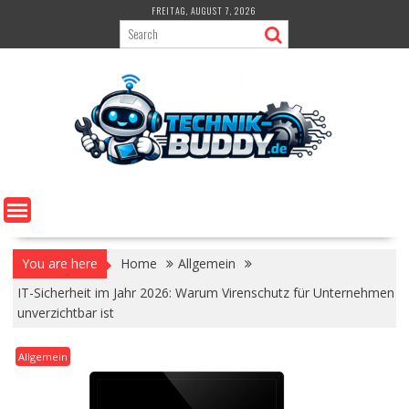
Skip
FREITAG, AUGUST 7, 2026
to
content
You are here
Home
Allgemein
IT-Sicherheit im Jahr 2026: Warum Virenschutz für Unternehmen
unverzichtbar ist
Allgemein