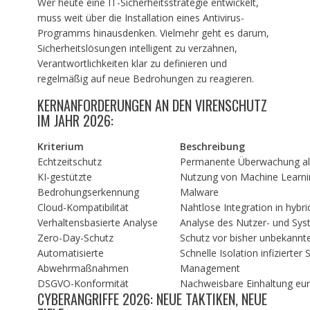
Wer heute eine IT-Sicherheitsstrategie entwickelt,
muss weit über die Installation eines Antivirus-
Programms hinausdenken. Vielmehr geht es darum,
Sicherheitslösungen intelligent zu verzahnen,
Verantwortlichkeiten klar zu definieren und
regelmäßig auf neue Bedrohungen zu reagieren.
KERNANFORDERUNGEN AN DEN VIRENSCHUTZ
IM JAHR 2026:
Kriterium
Beschreibung
Echtzeitschutz
Permanente Überwachung all
KI-gestützte
Nutzung von Machine Learnin
Bedrohungserkennung
Malware
Cloud-Kompatibilität
Nahtlose Integration in hybri
Verhaltensbasierte Analyse
Analyse des Nutzer- und Sys
Zero-Day-Schutz
Schutz vor bisher unbekannt
Automatisierte
Schnelle Isolation infiziert
Abwehrmaßnahmen
Management
DSGVO-Konformität
Nachweisbare Einhaltung e
CYBERANGRIFFE 2026: NEUE TAKTIKEN, NEUE