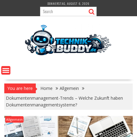
Skip
DONNERSTAG, AUGUST 6, 2026
to
content
You are here
Home
Allgemein
Dokumentenmanagement-Trends – Welche Zukunft haben
Dokumentenmanagementsysteme?
Allgemein