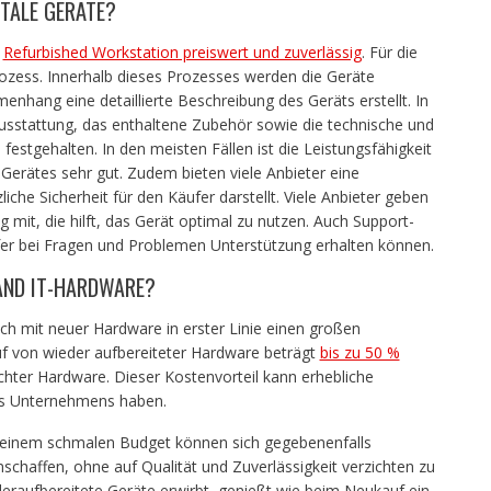
ITALE GERÄTE?
e
Refurbished Workstation preiswert und zuverlässig
. Für die
prozess. Innerhalb dieses Prozesses werden die Geräte
nhang eine detaillierte Beschreibung des Geräts erstellt. In
Ausstattung, das enthaltene Zubehör sowie die technische und
festgehalten. In den meisten Fällen ist die Leistungsfähigkeit
 Gerätes sehr gut. Zudem bieten viele Anbieter eine
iche Sicherheit für den Käufer darstellt. Viele Anbieter geben
it, die hilft, das Gerät optimal zu nutzen. Auch Support-
ufer bei Fragen und Problemen Unterstützung erhalten können.
AND IT-HARDWARE?
ch mit neuer Hardware in erster Linie einen großen
uf von wieder aufbereiteter Hardware beträgt
bis zu 50 %
ter Hardware. Dieser Kostenvorteil kann erhebliche
es Unternehmens haben.
t einem schmalen Budget können sich gegebenenfalls
schaffen, ohne auf Qualität und Zuverlässigkeit verzichten zu
eraufbereitete Geräte erwirbt, genießt wie beim Neukauf ein