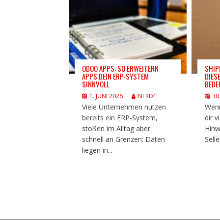
ODOO APPS: SO ERWEITERN
SHIP
APPS DEIN ERP-SYSTEM
DIES
SINNVOLL
BEDE
1. JUNI 2026
NERD1
30
Viele Unternehmen nutzen
Wenn
bereits ein ERP-System,
dir v
stoßen im Alltag aber
Hinw
schnell an Grenzen: Daten
Selle
liegen in...