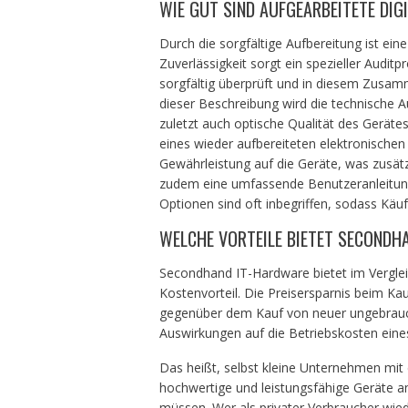
WIE GUT SIND AUFGEARBEITETE DIG
Durch die sorgfältige Aufbereitung ist ein
Zuverlässigkeit sorgt ein spezieller Audit
sorgfältig überprüft und in diesem Zusamme
dieser Beschreibung wird die technische 
zuletzt auch optische Qualität des Gerätes 
eines wieder aufbereiteten elektronischen
Gewährleistung auf die Geräte, was zusätzl
zudem eine umfassende Benutzeranleitung m
Optionen sind oft inbegriffen, sodass Kä
WELCHE VORTEILE BIETET SECONDH
Secondhand IT-Hardware bietet im Verglei
Kostenvorteil. Die Preisersparnis beim Ka
gegenüber dem Kauf von neuer ungebrauch
Auswirkungen auf die Betriebskosten ein
Das heißt, selbst kleine Unternehmen mi
hochwertige und leistungsfähige Geräte an
müssen. Wer als privater Verbraucher wied