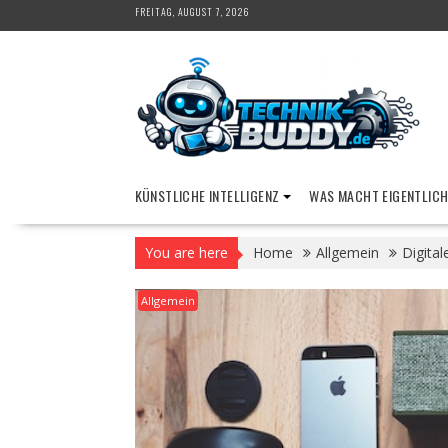
Skip
FREITAG, AUGUST 7, 2026
to
content
KÜNSTLICHE INTELLIGENZ
WAS MACHT EIGENTLICH
You are here
Home
Allgemein
Digital
Allgemein