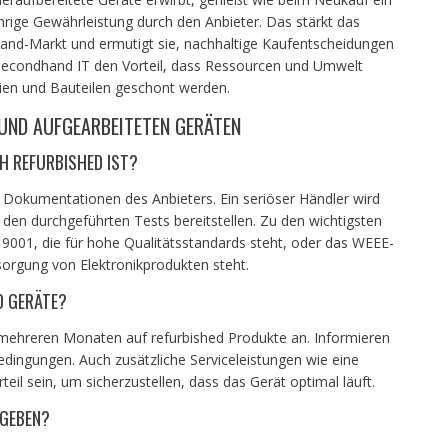
rige Gewährleistung durch den Anbieter. Das stärkt das
and-Markt und ermutigt sie, nachhaltige Kaufentscheidungen
n Secondhand IT den Vorteil, dass Ressourcen und Umwelt
ien und Bauteilen geschont werden.
UND AUFGEARBEITETEN GERÄTEN
CH REFURBISHED IST?
ie Dokumentationen des Anbieters. Ein seriöser Händler wird
den durchgeführten Tests bereitstellen. Zu den wichtigsten
 9001, die für hohe Qualitätsstandards steht, oder das WEEE-
tsorgung von Elektronikprodukten steht.
D GERÄTE?
n mehreren Monaten auf refurbished Produkte an. Informieren
dingungen. Auch zusätzliche Serviceleistungen wie eine
eil sein, um sicherzustellen, dass das Gerät optimal läuft.
KGEBEN?