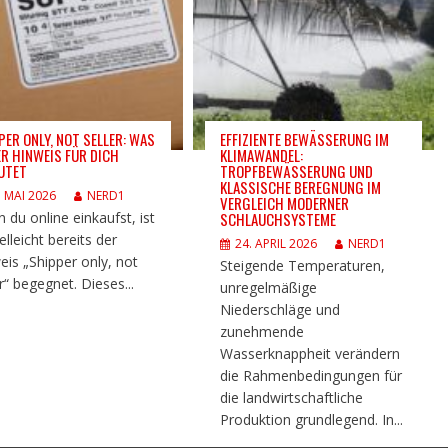
PER ONLY, NOT SELLER: WAS
EFFIZIENTE BEWÄSSERUNG IM
ER HINWEIS FÜR DICH
KLIMAWANDEL:
UTET
TROPFBEWÄSSERUNG UND
KLASSISCHE BEREGNUNG IM
. MAI 2026
NERD1
VERGLEICH MODERNER
 du online einkaufst, ist
SCHLAUCHSYSTEME
ielleicht bereits der
24. APRIL 2026
NERD1
eis „Shipper only, not
Steigende Temperaturen,
r“ begegnet. Dieses...
unregelmäßige
Niederschläge und
zunehmende
Wasserknappheit verändern
die Rahmenbedingungen für
die landwirtschaftliche
Produktion grundlegend. In...