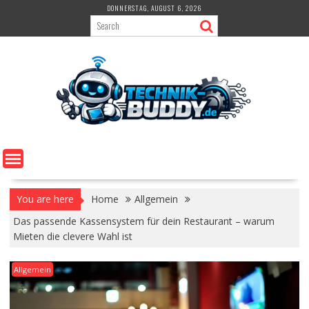
Skip
DONNERSTAG, AUGUST 6, 2026
to
content
You are here
Home
Allgemein
Das passende Kassensystem für dein Restaurant – warum
Mieten die clevere Wahl ist
Allgemein